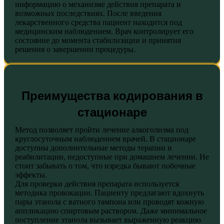
информацию о механизме действия препарата и
возможных последствиях. После введения
лекарственного средства пациент находится под
медицинским наблюдением. Врач контролирует его
состояние до момента стабилизации и принятия
решения о завершении процедуры.
Преимущества кодирования в
стационаре
Метод позволяет пройти лечение алкоголизма под
круглосуточным наблюдением врачей. В стационаре
доступны дополнительные методы терапии и
реабилитации, недоступные при домашнем лечении. Не
стоит забывать о том, что изредка бывают побочные
эффекты.
Для проверки действия препарата используется
методика провокации. Пациенту предлагают вдохнуть
пары этанола с ватного тампона или проводят кожную
аппликацию спиртовым раствором. Даже минимальное
поступление этанола вызывает выраженную реакцию